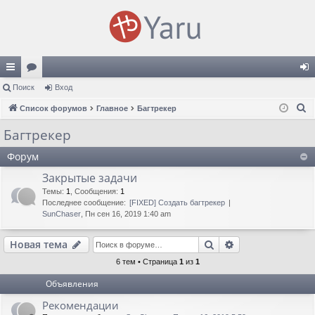
с
Поиск
ор
Вход
хо
П
ы
Список форумов
ум
Главное
Багтрекер
д
о
лк
ы
Багтрекер
и
и
Форум
с
к
Закрытые задачи
Темы
:
1
,
Сообщения
:
1
Последнее сообщение:
[FIXED] Создать багтрекер
SunChaser
, Пн сен 16, 2019 1:40 am
Поиск
Расширенный п
Новая тема
6 тем • Страница
1
из
1
Объявления
Рекомендации