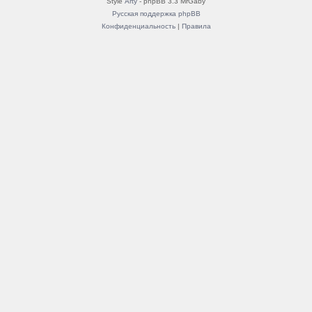
Style
Arty
- phpBB 3.3 MrGaby
Русская поддержка phpBB
Конфиденциальность
|
Правила