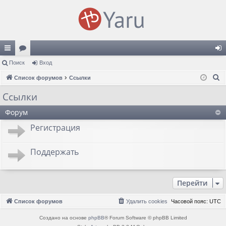
с
Поиск
ор
Вход
хо
П
ы
Список форумов
ум
Ссылки
д
о
лк
ы
Ссылки
и
и
Форум
с
к
Регистрация
Поддержать
Перейти
Список форумов
Удалить cookies
Часовой пояс:
UTC
Создано на основе
phpBB
® Forum Software © phpBB Limited