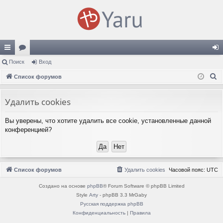
с
Поиск
ор
Вход
хо
П
ы
Список форумов
ум
д
о
лк
ы
и
Удалить cookies
и
с
Вы уверены, что хотите удалить все cookie, установленные данной
к
конференцией?
Список форумов
Удалить cookies
Часовой пояс:
UTC
Создано на основе
phpBB
® Forum Software © phpBB Limited
Style
Arty
- phpBB 3.3 MrGaby
Русская поддержка phpBB
Конфиденциальность
|
Правила