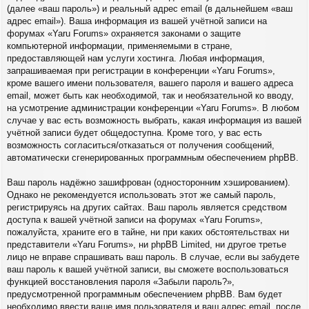
(далее «ваш пароль») и реальный адрес email (в дальнейшем «ваш
адрес email»). Ваша информация из вашей учётной записи на
форумах «Yaru Forums» охраняется законами о защите
компьютерной информации, применяемыми в стране,
предоставляющей нам услуги хостинга. Любая информация,
запрашиваемая при регистрации в конференции «Yaru Forums»,
кроме вашего имени пользователя, вашего пароля и вашего адреса
email, может быть как необходимой, так и необязательной ко вводу,
на усмотрение администрации конференции «Yaru Forums». В любом
случае у вас есть возможность выбрать, какая информация из вашей
учётной записи будет общедоступна. Кроме того, у вас есть
возможность согласиться/отказаться от получения сообщений,
автоматически сгенерированных программным обеспечением phpBB.
Ваш пароль надёжно зашифрован (односторонним хэшированием).
Однако не рекомендуется использовать этот же самый пароль,
регистрируясь на других сайтах. Ваш пароль является средством
доступа к вашей учётной записи на форумах «Yaru Forums»,
пожалуйста, храните его в тайне, ни при каких обстоятельствах ни
представители «Yaru Forums», ни phpBB Limited, ни другое третье
лицо не вправе спрашивать ваш пароль. В случае, если вы забудете
ваш пароль к вашей учётной записи, вы сможете воспользоваться
функцией восстановления пароля «Забыли пароль?»,
предусмотренной программным обеспечением phpBB. Вам будет
необходимо ввести ваше имя пользователя и ваш адрес email, после