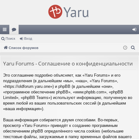
с
Поиск
ор
Вход
хо
П
ы
Список форумов
ум
д
о
лк
ы
и
Yaru Forums - Соглашение о конфиденциальности
и
с
Это соглашение подробно объясняет, как «Yaru Forums» и его
к
подразделения (в дальнейшем «мы», «наш», «Yaru Forums»,
«https://oldforum.yaru.one») и phpBB (в дальнейшем «они»,
«программное обеспечение phpBB», «www.phpbb.com», «phpBB
Limited», «phpBB Teams») используют информацию, полученную во
время любой из ваших пользовательских сессий (в дальнейшем
«ваша информация»).
Ваша информация собирается двумя способами. Во-первых,
просмотр «Yaru Forums» приведёт к созданию программным
обеспечением phpBB определённого числа cookies (небольшие
текстовые файлы, загружаемые в папку временных файлов вашего