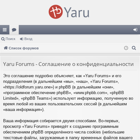
с
Поиск
ор
Вход
хо
П
ы
Список форумов
ум
д
о
лк
ы
и
Yaru Forums - Соглашение о конфиденциальности
и
с
Это соглашение подробно объясняет, как «Yaru Forums» и его
к
подразделения (в дальнейшем «мы», «наш», «Yaru Forums»,
«https://oldforum.yaru.one») и phpBB (в дальнейшем «они»,
«программное обеспечение phpBB», «www.phpbb.com», «phpBB
Limited», «phpBB Teams») используют информацию, полученную во
время любой из ваших пользовательских сессий (в дальнейшем
«ваша информация»).
Ваша информация собирается двумя способами. Во-первых,
просмотр «Yaru Forums» приведёт к созданию программным
обеспечением phpBB определённого числа cookies (небольшие
текстовые файлы, загружаемые в папку временных файлов вашего