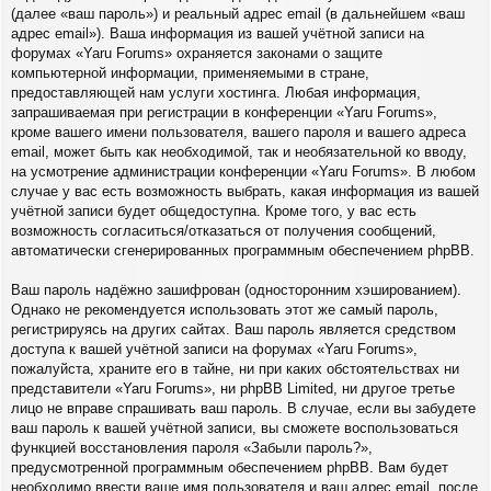
(далее «ваш пароль») и реальный адрес email (в дальнейшем «ваш
адрес email»). Ваша информация из вашей учётной записи на
форумах «Yaru Forums» охраняется законами о защите
компьютерной информации, применяемыми в стране,
предоставляющей нам услуги хостинга. Любая информация,
запрашиваемая при регистрации в конференции «Yaru Forums»,
кроме вашего имени пользователя, вашего пароля и вашего адреса
email, может быть как необходимой, так и необязательной ко вводу,
на усмотрение администрации конференции «Yaru Forums». В любом
случае у вас есть возможность выбрать, какая информация из вашей
учётной записи будет общедоступна. Кроме того, у вас есть
возможность согласиться/отказаться от получения сообщений,
автоматически сгенерированных программным обеспечением phpBB.
Ваш пароль надёжно зашифрован (односторонним хэшированием).
Однако не рекомендуется использовать этот же самый пароль,
регистрируясь на других сайтах. Ваш пароль является средством
доступа к вашей учётной записи на форумах «Yaru Forums»,
пожалуйста, храните его в тайне, ни при каких обстоятельствах ни
представители «Yaru Forums», ни phpBB Limited, ни другое третье
лицо не вправе спрашивать ваш пароль. В случае, если вы забудете
ваш пароль к вашей учётной записи, вы сможете воспользоваться
функцией восстановления пароля «Забыли пароль?»,
предусмотренной программным обеспечением phpBB. Вам будет
необходимо ввести ваше имя пользователя и ваш адрес email, после