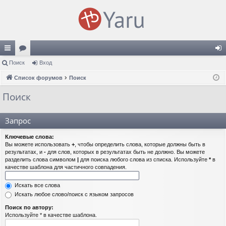
с
Поиск
ор
Вход
хо
ы
Список форумов
ум
Поиск
д
лк
ы
Поиск
и
Запрос
Ключевые слова:
Вы можете использовать
+
, чтобы определить слова, которые должны быть в
результатах, и
-
для слов, которых в результатах быть не должно. Вы можете
разделить слова символом
|
для поиска любого слова из списка. Используйте
*
в
качестве шаблона для частичного совпадения.
Искать все слова
Искать любое слово/поиск с языком запросов
Поиск по автору:
Используйте * в качестве шаблона.