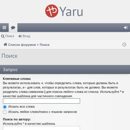
с
Поиск
ор
Вход
хо
ы
Список форумов
ум
Поиск
д
лк
ы
Поиск
и
Запрос
Ключевые слова:
Вы можете использовать
+
, чтобы определить слова, которые должны быть в
результатах, и
-
для слов, которых в результатах быть не должно. Вы можете
разделить слова символом
|
для поиска любого слова из списка. Используйте
*
в
качестве шаблона для частичного совпадения.
Искать все слова
Искать любое слово/поиск с языком запросов
Поиск по автору:
Используйте * в качестве шаблона.