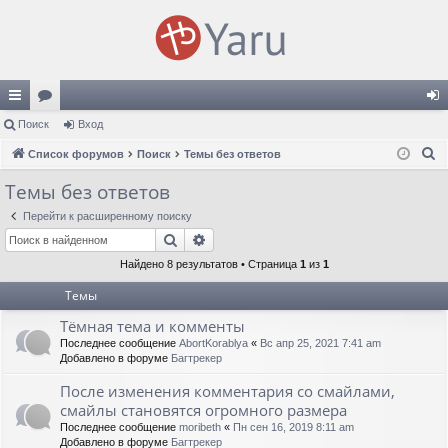
с
Поиск
ор
Вход
хо
П
ы
Список форумов
ум
Поиск
Темы без ответов
д
о
лк
ы
Темы без ответов
и
и
Перейти к расширенному поиску
с
Поиск
Расширенный поиск
к
Найдено 8 результатов • Страница
1
из
1
Темы
Тёмная тема и комменты
Последнее сообщение
AbortKorablya
«
Вс апр 25, 2021 7:41 am
Добавлено в форуме
Багтрекер
После изменения комментария со смайлами,
смайлы становятся огромного размера
Последнее сообщение
moribeth
«
Пн сен 16, 2019 8:11 am
Добавлено в форуме
Багтрекер