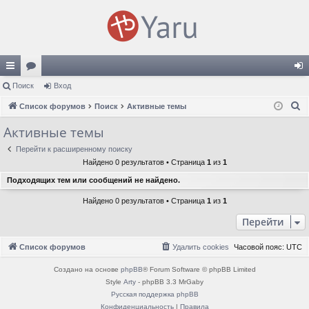
с
Поиск
ор
Вход
хо
П
ы
Список форумов
ум
Поиск
Активные темы
д
о
лк
ы
Активные темы
и
и
Перейти к расширенному поиску
с
Найдено 0 результатов • Страница
1
из
1
к
Подходящих тем или сообщений не найдено.
Найдено 0 результатов • Страница
1
из
1
Перейти
Список форумов
Удалить cookies
Часовой пояс:
UTC
Создано на основе
phpBB
® Forum Software © phpBB Limited
Style
Arty
- phpBB 3.3 MrGaby
Русская поддержка phpBB
Конфиденциальность
|
Правила