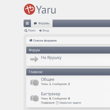
Форумы
с
Поиск
Вход
ы
Список форумов
лк
Форум
и
На Ярушку
Главное
Общее
Темы
:
1
,
Сообщения
:
2
Багтрекер
Темы
:
8
,
Сообщения
:
8
Подфорум:
Закрытые задачи