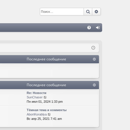
Поиск
Расширенный 
С
FA
хо
Q
д
Последнее сообщение
Последнее сообщение
Re: Новости
П
SunChaser
е
Пн июл 01, 2024 1:33 pm
р
Тёмная тема и комменты
е
П
AbortKorablya
й
е
Вс апр 25, 2021 7:41 am
т
р
и
е
к