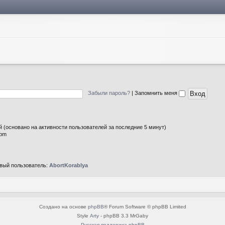
Забыли пароль?
|
Запомнить меня
ей (основано на активности пользователей за последние 5 минут)
 pm
вый пользователь:
AbortKorablya
Создано на основе
phpBB
® Forum Software © phpBB Limited
Style
Arty
- phpBB 3.3 MrGaby
Русская поддержка phpBB