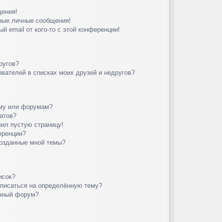
щения!
ные личные сообщения!
й email от кого-то с этой конференции!
ругов?
вателей в списках моих друзей и недругов?
уму или форумам?
атов?
чил пустую страницу!
еренции?
созданные мной темы?
исок?
дписаться на определённую тему?
ённый форум?