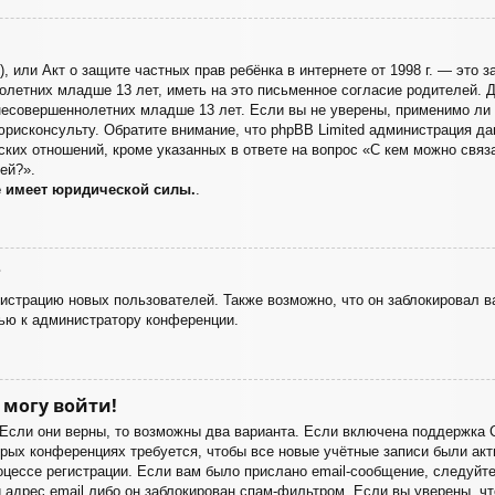
998), или Акт о защите частных прав ребёнка в интернете от 1998 г. — эт
летних младше 13 лет, иметь на это письменное согласие родителей. Д
есовершеннолетних младше 13 лет. Если вы не уверены, применимо ли э
юрисконсульту. Обратите внимание, что phpBB Limited администрация д
ких отношений, кроме указанных в ответе на вопрос «С кем можно связа
ей?».
е имеет юридической силы.
.
?
страцию новых пользователей. Также возможно, что он заблокировал ва
ью к администратору конференции.
 могу войти!
 Если они верны, то возможны два варианта. Если включена поддержка 
орых конференциях требуется, чтобы все новые учётные записи были а
оцессе регистрации. Если вам было прислано email-сообщение, следуйт
 адрес email либо он заблокирован спам-фильтром. Если вы уверены, чт