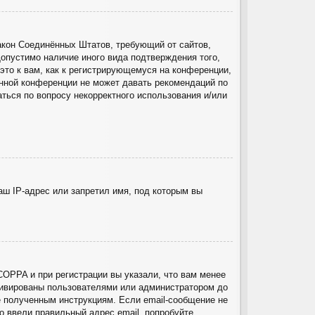
о закон Соединённых Штатов, требующий от сайтов,
опустимо наличие иного вида подтверждения того,
то к вам, как к регистрирующемуся на конференции,
анной конференции не может давать рекомендаций по
ться по вопросу некорректного использования и/или
ш IP-адрес или запретил имя, под которым вы
COPPA и при регистрации вы указали, что вам менее
ктивированы пользователями или администратором до
е полученным инструкциям. Если email-сообщение не
о ввели правильный адрес email, попробуйте