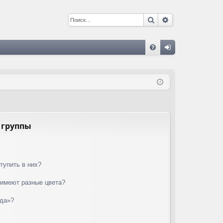
Поиск
Расширенный 
С
FA
хо
Q
д
 группы
тупить в них?
 имеют разные цвета?
нда»?